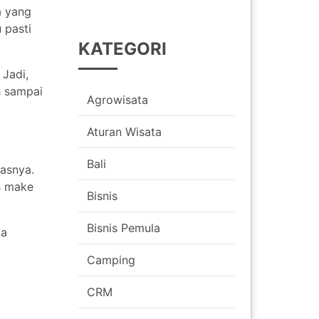
a yang
 pasti
KATEGORI
Jadi,
h sampai
Agrowisata
Aturan Wisata
Bali
tasnya.
s make
Bisnis
Bisnis Pemula
ja
Camping
CRM