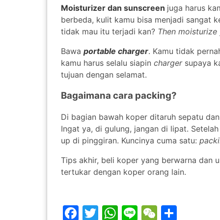
Moisturizer dan sunscreen
juga harus ka
berbeda, kulit kamu bisa menjadi sangat ke
tidak mau itu terjadi kan?
Then moisturize 
Bawa
portable charger
. Kamu tidak pern
kamu harus selalu siapin
charger
supaya ka
tujuan dengan selamat.
Bagaimana cara packing?
Di bagian bawah koper ditaruh sepatu dan
Ingat ya, di gulung, jangan di lipat. Sete
up di pinggiran. Kuncinya cuma satu:
pack
Tips akhir, beli koper yang berwarna dan 
tertukar dengan koper orang lain.
Facebook
Twitter
WhatsApp
Line
WeChat
Share