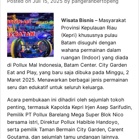
Posted on
Juli 15, 2025
by
pangeranbertopeng
Wisata Bisnis –
Masyarakat
Provinsi Kepulauan Riau
(Kepri) khususnya pulau
Batam disuguhi dengan
wahana permainan dalam
ruangan (Indoor) yang diada
di Pollux Mal Indonesia, Batam Center. City Garden
Eat and Play, yang baru saja dibuka pada Minggu, 2
Maret 2025. Menawarkan berbagai jenis permainan
seru dan edukatif untuk seluruh keluarga.
Acara pembukaan ini dihadiri oleh sejumlah tokoh
penting, termasuk Kapolda Kepri Irjen Asep Sarifudin,
Pemilik PT Pollux Barelang Mega Super Blok Nico
bersama istri, Direktur Pollux Habibie Handoyo,
serta pemilik Taman Bermain City Garden, Carent
Goutama, dan sejumlah tamu undangan lainnya.