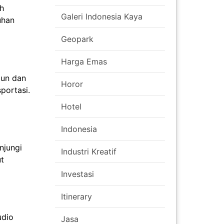
h
Galeri Indonesia Kaya
uhan
Geopark
Harga Emas
gun dan
Horor
portasi.
Hotel
Indonesia
njungi
Industri Kreatif
ut
Investasi
Itinerary
udio
Jasa