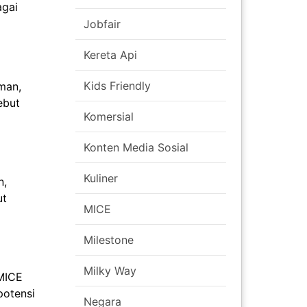
agai
Jobfair
Kereta Api
Kids Friendly
man,
ebut
Komersial
Konten Media Sosial
Kuliner
n,
ut
MICE
Milestone
Milky Way
 MICE
potensi
Negara