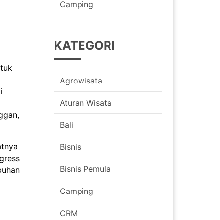
Camping
KATEGORI
ntuk
Agrowisata
i
Aturan Wisata
ggan,
Bali
atnya
Bisnis
ngress
Bisnis Pemula
buhan
Camping
CRM