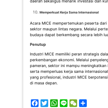
daerah sekaligus menarik investasi dan k
Memperkuat Kerja Sama Internasional
Acara MICE mempertemukan peserta dari b
sektor maupun lintas negara. Melalui perte
budaya dapat berkembang secara lebih lua
Penutup
Industri MICE memiliki peran strategis 
perkembangan ekonomi. Melalui penyelengg
pameran, sektor ini mampu meningkatkan in
serta memperluas kerja sama internasiona
yang profesional, industri MICE berpotens
di masa depan.
Facebook
Twitter
WhatsApp
Line
WeChat
Share