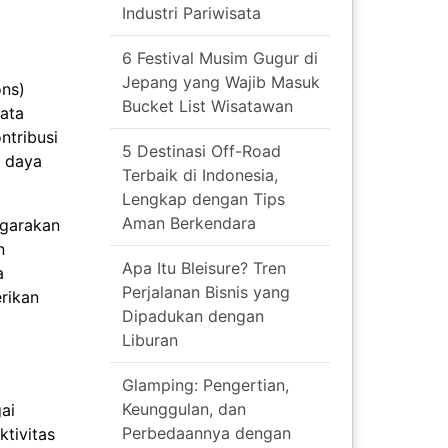
Industri Pariwisata
6 Festival Musim Gugur di
Jepang yang Wajib Masuk
ons)
Bucket List Wisatawan
ata
ntribusi
5 Destinasi Off-Road
t daya
Terbaik di Indonesia,
Lengkap dengan Tips
Aman Berkendara
ggarakan
n
Apa Itu Bleisure? Tren
a
Perjalanan Bisnis yang
rikan
Dipadukan dengan
Liburan
Glamping: Pengertian,
Keunggulan, dan
ai
Perbedaannya dengan
ktivitas