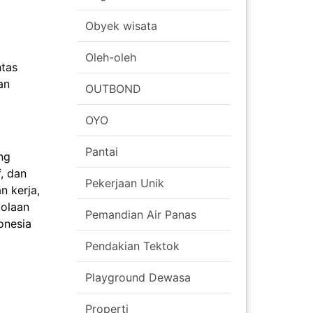
Obyek wisata
Oleh-oleh
ntas
an
OUTBOND
OYO
Pantai
ng
, dan
Pekerjaan Unik
n kerja,
lolaan
Pemandian Air Panas
onesia
Pendakian Tektok
Playground Dewasa
Properti