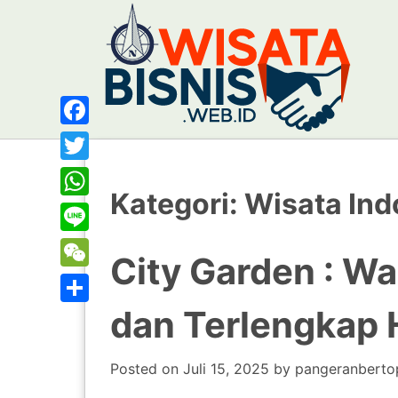
Facebook
Twitter
Kategori:
Wisata Ind
WhatsApp
Line
City Garden : W
WeChat
dan Terlengkap 
Share
Posted on
Juli 15, 2025
by
pangeranberto