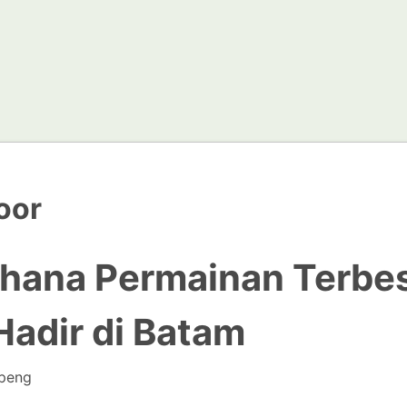
oor
ahana Permainan Terbe
Hadir di Batam
peng