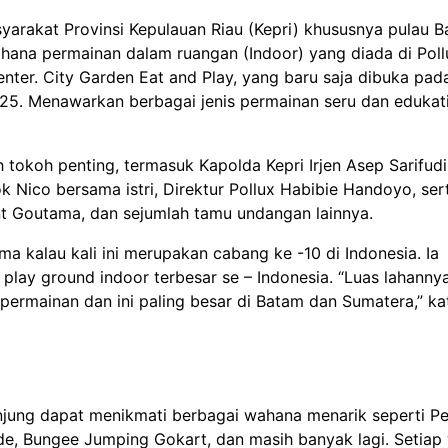
yarakat Provinsi Kepulauan Riau (Kepri) khususnya pulau 
hana permainan dalam ruangan (Indoor) yang diada di Poll
nter. City Garden Eat and Play, yang baru saja dibuka pad
25. Menawarkan berbagai jenis permainan seru dan edukati
 tokoh penting, termasuk Kapolda Kepri Irjen Asep Sarifudi
k Nico bersama istri, Direktur Pollux Habibie Handoyo, ser
nt Goutama, dan sejumlah tamu undangan lainnya.
 kalau kali ini merupakan cabang ke -10 di Indonesia. Ia
ay ground indoor terbesar se – Indonesia. “Luas lahanny
ermainan dan ini paling besar di Batam dan Sumatera,” ka
njung dapat menikmati berbagai wahana menarik seperti P
lide, Bungee Jumping Gokart, dan masih banyak lagi. Setia