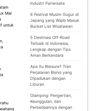
Industri Pariwisata
Batam
ux Mal
6 Festival Musim Gugur di
a
Jepang yang Wajib Masuk
f untuk
Bucket List Wisatawan
5 Destinasi Off-Road
n,
Terbaik di Indonesia,
ta
Lengkap dengan Tips
Aman Berkendara
Apa Itu Bleisure? Tren
a
Perjalanan Bisnis yang
ta
Dipadukan dengan
Liburan
Glamping: Pengertian,
Keunggulan, dan
erahu
Perbedaannya dengan
p wahana