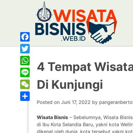
Facebook
Twitter
4 Tempat Wisata
WhatsApp
Di Kunjungi
Line
WeChat
Posted on
Juni 17, 2022
by
pangeranbert
Share
Wisata Bisnis
– Sebelumnya, Wisata Bisnis
di Ibu Kota Selandia Baru, yakni kota Well
dikenal oleh dunia, kota tersebut yakni ko