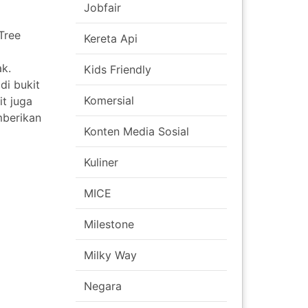
Jobfair
Tree
Kereta Api
ak.
Kids Friendly
di bukit
Komersial
it juga
mberikan
Konten Media Sosial
Kuliner
MICE
Milestone
Milky Way
Negara