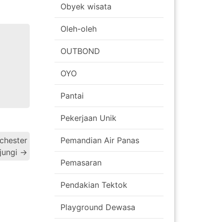
Obyek wisata
Oleh-oleh
OUTBOND
OYO
Pantai
Pekerjaan Unik
Post
nchester
Pemandian Air Panas
jungi
→
navigation
Pemasaran
Pendakian Tektok
Playground Dewasa