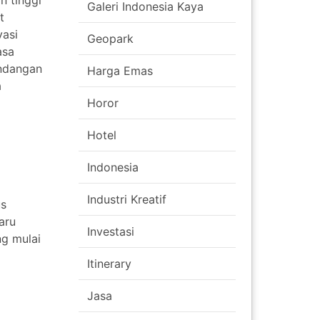
n tinggi
Galeri Indonesia Kaya
t
vasi
Geopark
asa
andangan
Harga Emas
a
Horor
Hotel
Indonesia
Industri Kreatif
us
aru
Investasi
ng mulai
Itinerary
Jasa