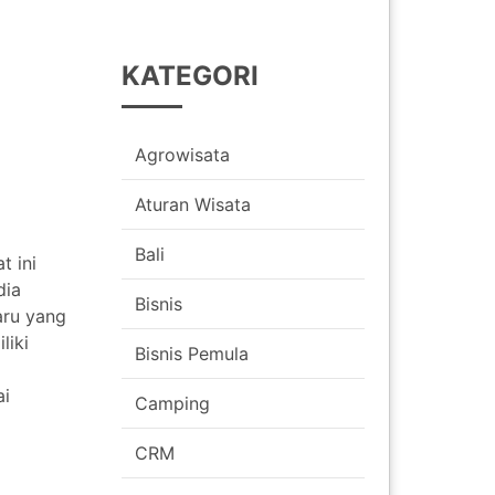
KATEGORI
Agrowisata
Aturan Wisata
Bali
t ini
dia
Bisnis
aru yang
liki
Bisnis Pemula
ai
Camping
CRM