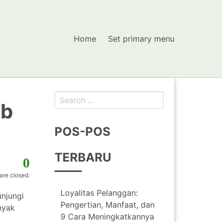
Home
Set primary menu
Search
ib
for:
POS-POS
TERBARU
0
re closed.
Loyalitas Pelanggan:
unjungi
Pengertian, Manfaat, dan
nyak
9 Cara Meningkatkannya