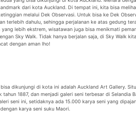
kedua yang bisa dikunjungi di kota Auckland. Menara denga
landmark dari kota Auckland. Di tempat ini, kita bisa meliha
etinggian melalui Dek Observasi. Untuk bisa ke Dek Obser
aran terlebih dahulu, sehingga perjalanan ke atas gedung ter
n yang lebih ekstrem, wisatawan juga bisa menikmati pem
engan Sky Walk. Tidak hanya berjalan saja, di Sky Walk kit
ncat dengan aman lho!
isa dikunjungi di kota ini adalah Auckland Art Gallery. Sit
 tahun 1887, dan menjadi galeri seni terbesar di Selandia B
eri seni ini, setidaknya ada 15.000 karya seni yang dipaja
 dengan karya seni suku Maori.