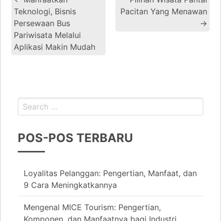
Teknologi, Bisnis
Pacitan Yang Menawan
Persewaan Bus
→
Pariwisata Melalui
Aplikasi Makin Mudah
POS-POS TERBARU
Loyalitas Pelanggan: Pengertian, Manfaat, dan
9 Cara Meningkatkannya
Mengenal MICE Tourism: Pengertian,
Komponen, dan Manfaatnya bagi Industri