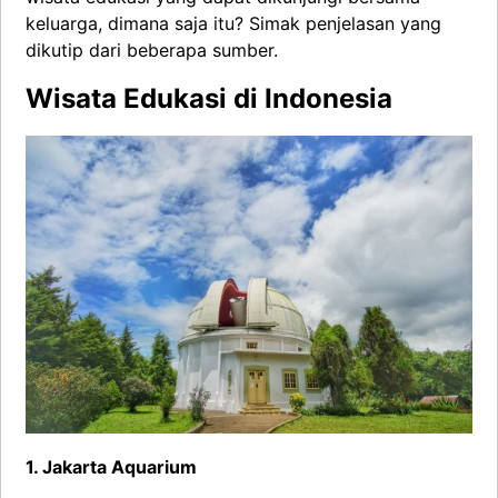
keluarga, dimana saja itu? Simak penjelasan yang
dikutip dari beberapa sumber.
Wisata Edukasi di Indonesia
1. Jakarta Aquarium