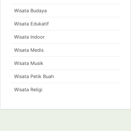
Wisata Budaya
Wisata Edukatif
Wisata Indoor
Wisata Medis
Wisata Musik
Wisata Petik Buah
Wisata Religi