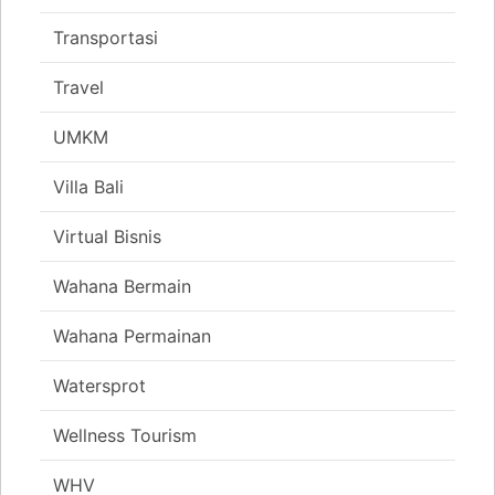
Transportasi
Travel
UMKM
Villa Bali
Virtual Bisnis
Wahana Bermain
Wahana Permainan
Watersprot
Wellness Tourism
WHV