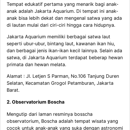
Tempat edukatif pertama yang menarik bagi anak-
anak adalah Jakarta Aquarium. Di tempat ini anak-
anak bisa lebih dekat dan mengenal satwa yang ada
di lautan mulai dari ciri-ciri hingga cara hidupnya.
Jakarta Aquarium memiliki berbagai satwa laut
seperti ubur-ubur, bintang laut, kawanan ikan hiu,
dan berbagai jenis ikan-ikan kecil lainnya. Selain ada
satwa, di Jakarta Aquarium terdapat beberap hewan
primata dan hewan melata.
Alamat : Jl. Letjen S Parman, No.106 Tanjung Duren
Selatan, Kecamatan Grogol Petamburan, Jakarta
Barat.
2. Observatorium Boscha
Mengutip dari laman resminya bosscha
observatorium, Boscha adalah tempat wisata yang
cocok untuk anak-anak yang suka dengan astronomi