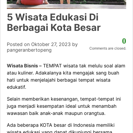
5 Wisata Edukasi Di
Berbagai Kota Besar
0
Posted on
Oktober 27, 2023
by
Comments are closed.
pangeranbertopeng
Wisata Bisnis –
TEMPAT wisata tak melulu soal alam
atau kuliner. Adakalanya kita mengajak sang buah
hati untuk menjelajahi berbagai tempat wisata
edukatif.
Selain memberikan kesenangan, tempat-tempat ini
juga menjadi kesempatan ideal untuk menambah
wawasan baik anak-anak maupun orangtua.
Ada beberapa KOTA besar di Indonesia memiliki
wisata edukasi yang dapat dikunjungi bersama