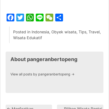
Facebook
Twitter
WhatsApp
Line
WeChat
Share
Posted in
Indonesia
,
Obyek wisata
,
Tips
,
Travel
,
Wisata Edukatif
About pangeranbertopeng
View all posts by pangeranbertopeng
→
←
Manfaatkan
Pilihan Wisata Pantai