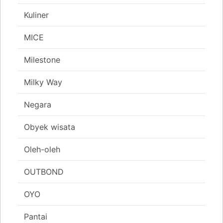
Kuliner
MICE
Milestone
Milky Way
Negara
Obyek wisata
Oleh-oleh
OUTBOND
OYO
Pantai