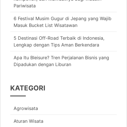
Pariwisata
6 Festival Musim Gugur di Jepang yang Wajib
Masuk Bucket List Wisatawan
5 Destinasi Off-Road Terbaik di Indonesia,
Lengkap dengan Tips Aman Berkendara
Apa Itu Bleisure? Tren Perjalanan Bisnis yang
Dipadukan dengan Liburan
KATEGORI
Agrowisata
Aturan Wisata