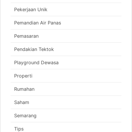
Pekerjaan Unik
Pemandian Air Panas
Pemasaran
Pendakian Tektok
Playground Dewasa
Properti
Rumahan
Saham
Semarang
Tips