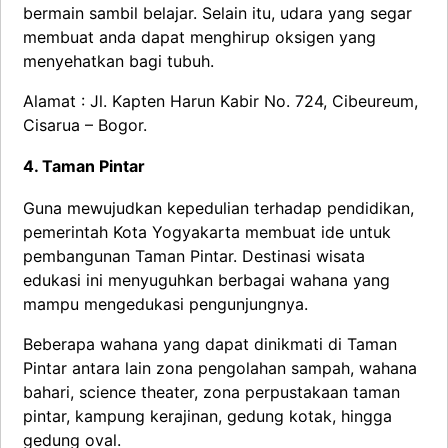
bermain sambil belajar. Selain itu, udara yang segar
membuat anda dapat menghirup oksigen yang
menyehatkan bagi tubuh.
Alamat : Jl. Kapten Harun Kabir No. 724, Cibeureum,
Cisarua – Bogor.
4. Taman Pintar
Guna mewujudkan kepedulian terhadap pendidikan,
pemerintah Kota Yogyakarta membuat ide untuk
pembangunan Taman Pintar. Destinasi wisata
edukasi ini menyuguhkan berbagai wahana yang
mampu mengedukasi pengunjungnya.
Beberapa wahana yang dapat dinikmati di Taman
Pintar antara lain zona pengolahan sampah, wahana
bahari, science theater, zona perpustakaan taman
pintar, kampung kerajinan, gedung kotak, hingga
gedung oval.