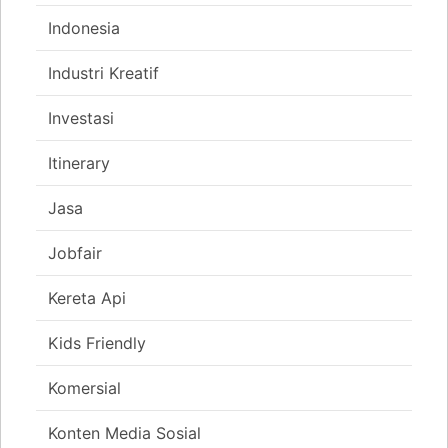
Indonesia
Industri Kreatif
Investasi
Itinerary
Jasa
Jobfair
Kereta Api
Kids Friendly
Komersial
Konten Media Sosial