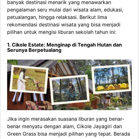
banyak destinasi menarik yang menawarkan
pengalaman seru mulai dari wisata alam, edukasi,
petualangan, hingga relaksasi. Berikut lima
rekomendasi destinasi wisata yang bisa menjadi
pilihan untuk mengisi liburan sekolah tahun ini:
1. Cikole Estate: Menginap di Tengah Hutan dan
Serunya Berpetualang
Jika ingin merasakan suasana liburan yang benar-
benar menyatu dengan alam, Cikole Jayagiri dan
Green Grass bisa menjadi pilihan yang tepat. Berada