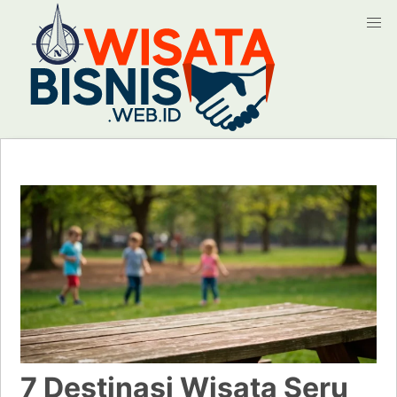
7 Destinasi Wisata Seru