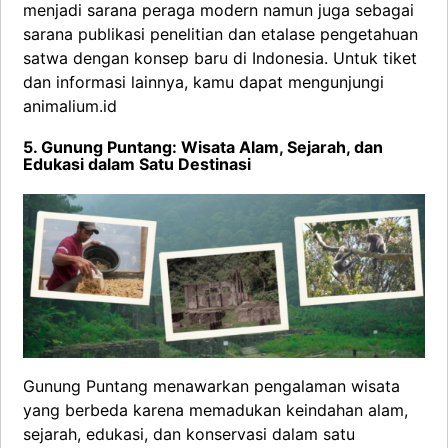
menjadi sarana peraga modern namun juga sebagai
sarana publikasi penelitian dan etalase pengetahuan
satwa dengan konsep baru di Indonesia. Untuk tiket
dan informasi lainnya, kamu dapat mengunjungi
animalium.id
5. Gunung Puntang: Wisata Alam, Sejarah, dan
Edukasi dalam Satu Destinasi
Gunung Puntang menawarkan pengalaman wisata
yang berbeda karena memadukan keindahan alam,
sejarah, edukasi, dan konservasi dalam satu