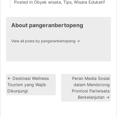
Posted in
Obyek wisata
,
Tips
,
Wisata Edukatif
About pangeranbertopeng
View all posts by pangeranbertopeng
→
←
Destinasi Wellness
Peran Media Sosial
Tourism yang Wajib
dalam Mendorong
Dikunjungi
Promosi Pariwisata
Berkelanjutan
→