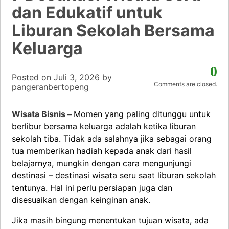
dan Edukatif untuk
Liburan Sekolah Bersama
Keluarga
0
Posted on
Juli 3, 2026
by
Comments are closed.
pangeranbertopeng
Wisata Bisnis –
Momen yang paling ditunggu untuk
berlibur bersama keluarga adalah ketika liburan
sekolah tiba. Tidak ada salahnya jika sebagai orang
tua memberikan hadiah kepada anak dari hasil
belajarnya, mungkin dengan cara mengunjungi
destinasi – destinasi wisata seru saat liburan sekolah
tentunya. Hal ini perlu persiapan juga dan
disesuaikan dengan keinginan anak.
Jika masih bingung menentukan tujuan wisata, ada