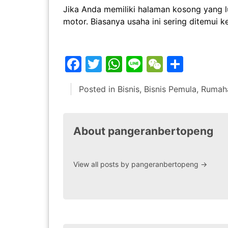
Jika Anda memiliki halaman kosong yang 
motor. Biasanya usaha ini sering ditemui ke
Facebook
Twitter
WhatsApp
Line
WeChat
Share
Posted in
Bisnis
,
Bisnis Pemula
,
Rumah
About pangeranbertopeng
View all posts by pangeranbertopeng
→