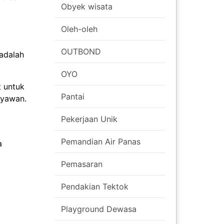
Obyek wisata
Oleh-oleh
OUTBOND
 adalah
OYO
t untuk
Pantai
ryawan.
Pekerjaan Unik
Pemandian Air Panas
a
Pemasaran
Pendakian Tektok
Playground Dewasa