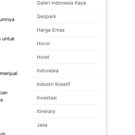
Galeri Indonesia Kaya
Geopark
umumnya
Harga Emas
n untuk
Horor
Hotel
Indonesia
 menjual
Industri Kreatif
epan
Investasi
us
Itinerary
Jasa
bih