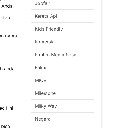
Jobfair
 Anda.
Kereta Api
tetapi
Kids Friendly
kan nama
Komersial
Konten Media Sosial
Kuliner
ah anda
MICE
Milestone
Milky Way
il ini
Negara
 bisa