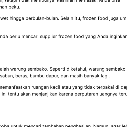
, tetapi tidak mempunyai keahlian memasak. Anda bisa
nan beku.
awet hingga berbulan-bulan. Selain itu, frozen food juga 
nda perlu mencari supplier frozen food yang Anda inginka
alah warung sembako. Seperti diketahui, warung sembako
i sabun, beras, bumbu dapur, dan masih banyak lagi.
manfaatkan ruangan kecil atau yang tidak terpakai di d
 ini tentu akan menjanjikan karena perputaran uangnya ter
coba untuk mencari tambahan penghasilan. Namun, agar le