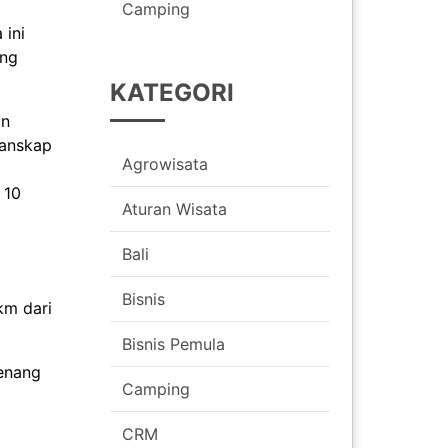
Camping
 ini
ang
KATEGORI
an
lanskap
Agrowisata
 10
Aturan Wisata
Bali
Bisnis
km dari
Bisnis Pemula
renang
Camping
CRM