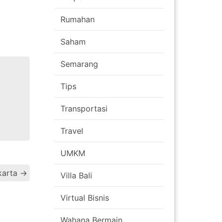
Rumahan
Saham
Semarang
Tips
Transportasi
Travel
UMKM
Post
karta
→
Villa Bali
navigation
Virtual Bisnis
Wahana Bermain