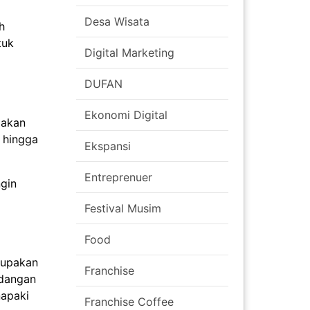
Desa Wisata
h
tuk
Digital Marketing
DUFAN
Ekonomi Digital
pakan
, hingga
Ekspansi
Entreprenuer
gin
Festival Musim
Food
rupakan
Franchise
ndangan
napaki
Franchise Coffee