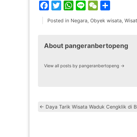
Facebook
Twitter
WhatsApp
Line
WeChat
Share
Posted in
Negara
,
Obyek wisata
,
Wisa
About pangeranbertopeng
View all posts by pangeranbertopeng
→
←
Daya Tarik Wisata Waduk Cengklik di B