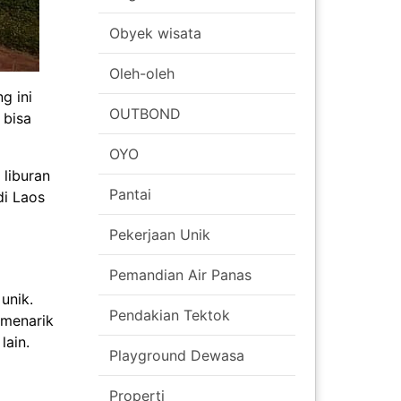
Obyek wisata
Oleh-oleh
g ini
OUTBOND
 bisa
OYO
liburan
Pantai
di Laos
Pekerjaan Unik
Pemandian Air Panas
unik.
Pendakian Tektok
 menarik
lain.
Playground Dewasa
Properti