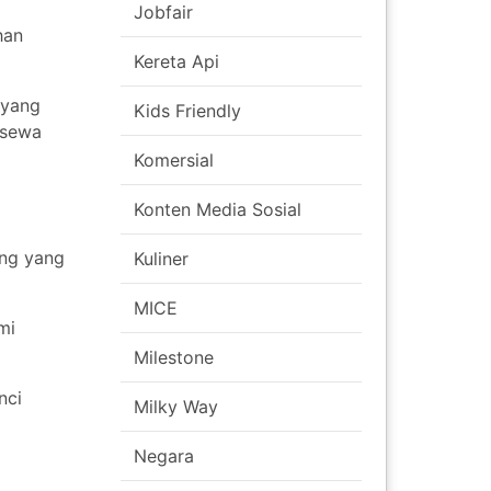
Jobfair
han
Kereta Api
 yang
Kids Friendly
 sewa
Komersial
Konten Media Sosial
ang yang
Kuliner
MICE
mi
Milestone
nci
Milky Way
Negara