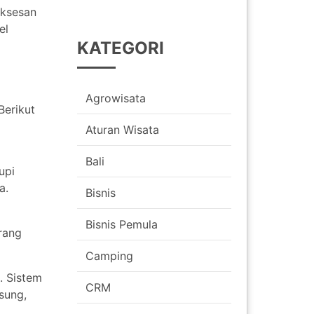
uksesan
el
KATEGORI
Agrowisata
Berikut
Aturan Wisata
Bali
upi
a.
Bisnis
Bisnis Pemula
rang
Camping
. Sistem
CRM
sung,