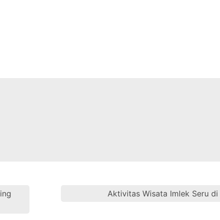
ing
Aktivitas Wisata Imlek Seru d