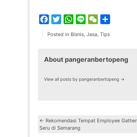
Facebook
Twitter
WhatsApp
Line
WeChat
Share
Posted in
Bisnis
,
Jasa
,
Tips
About pangeranbertopeng
View all posts by pangeranbertopeng
→
←
Rekomendasi Tempat Employee Gather
Seru di Semarang