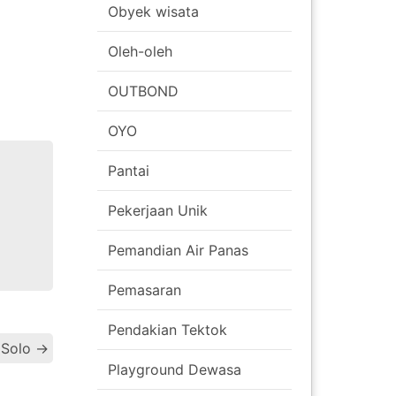
Obyek wisata
Oleh-oleh
OUTBOND
OYO
Pantai
Pekerjaan Unik
Pemandian Air Panas
Pemasaran
Pendakian Tektok
Post
i Solo
→
Playground Dewasa
navigation