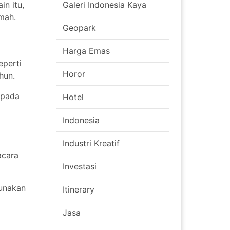
in itu,
Galeri Indonesia Kaya
mah.
Geopark
Harga Emas
eperti
Horor
hun.
ipada
Hotel
Indonesia
Industri Kreatif
acara
Investasi
gunakan
Itinerary
Jasa