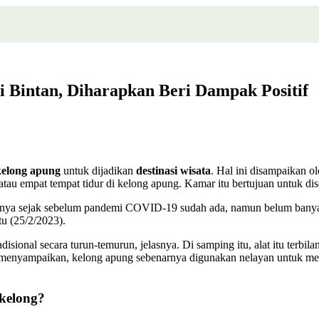
i Bintan, Diharapkan Beri Dampak Positif
kelong apung
untuk dijadikan
destinasi wisata
. Hal ini disampaikan 
 atau empat tempat tidur di kelong apung. Kamar itu bertujuan untuk d
rnya sejak sebelum pandemi COVID-19 sudah ada, namun belum banyak. 
tu (25/2/2023).
isional secara turun-temurun, jelasnya. Di samping itu, alat itu terbil
ah menyampaikan, kelong apung sebenarnya digunakan nelayan untuk men
 kelong?