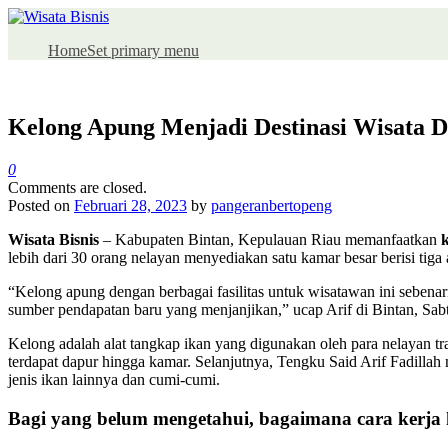
Home
Set primary menu
Kelong Apung Menjadi Destinasi Wisata D
ok
0
Comments are closed.
Posted on
Februari 28, 2023
by
pangeranbertopeng
App
Wisata Bisnis
– Kabupaten Bintan, Kepulauan Riau memanfaatkan
lebih dari 30 orang nelayan menyediakan satu kamar besar berisi tiga
“Kelong apung dengan berbagai fasilitas untuk wisatawan ini sebena
sumber pendapatan baru yang menjanjikan,” ucap Arif di Bintan, Sab
t
Kelong adalah alat tangkap ikan yang digunakan oleh para nelayan trad
terdapat dapur hingga kamar. Selanjutnya, Tengku Said Arif Fadill
jenis ikan lainnya dan cumi-cumi.
Bagi yang belum mengetahui, bagaimana cara kerja