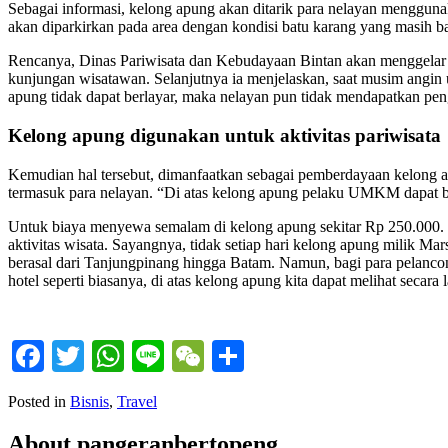
Sebagai informasi, kelong apung akan ditarik para nelayan menggunak
akan diparkirkan pada area dengan kondisi batu karang yang masih ba
Rencanya, Dinas Pariwisata dan Kebudayaan Bintan akan menggelar fe
kunjungan wisatawan. Selanjutnya ia menjelaskan, saat musim angin ut
apung tidak dapat berlayar, maka nelayan pun tidak mendapatkan pen
Kelong apung digunakan untuk aktivitas pariwisata
Kemudian hal tersebut, dimanfaatkan sebagai pemberdayaan kelong a
termasuk para nelayan. “Di atas kelong apung pelaku UMKM dapat berj
Untuk biaya menyewa semalam di kelong apung sekitar Rp 250.000. 
aktivitas wisata. Sayangnya, tidak setiap hari kelong apung mili
berasal dari Tanjungpinang hingga Batam. Namun, bagi para pelancong
hotel seperti biasanya, di atas kelong apung kita dapat melihat secara
Facebook
Twitter
WhatsApp
Line
WeChat
Share
Posted in
Bisnis
,
Travel
About pangeranbertopeng