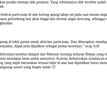
an perahu menuju titik perairan. Yang sebelumnya titik tersebut suda
ik.
stival pariwisata di atas kelong apung tahun ini pada saat musim ang
ara gelombang laut akan tinggi dan disertai angin kencang, sehingga n
ghasilan.
pung di bibir pantai untuk aktivitas pariwisata. Dan diharapkan men
ualan, dapat pula dijadikan sebagai pentas kesenian,” ucap Arif.
Informasi tersebut didapat dari Marsum seorang nelayan Bintan yang 
k Marsum mendapat tamu untuk menyewa. Karena, kebanyakan wisatawan
 yang ingin merasakan sensasi tidur di atas laut dipastikan harus me
 langsung sunset yang begitu indah 🙂