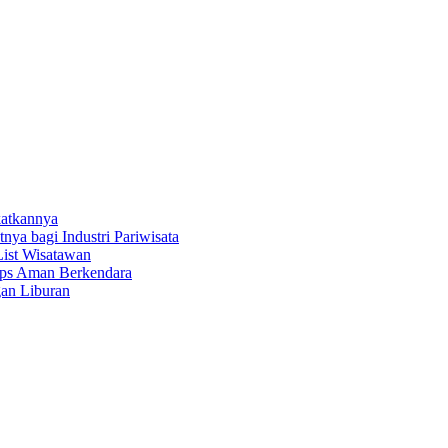
katkannya
a bagi Industri Pariwisata
List Wisatawan
Tips Aman Berkendara
gan Liburan