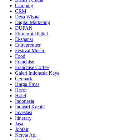
Camping
CRM
Desa Wisata
Digital Marketing
DUFAN
Ekonomi Digital
Ekspansi
Entreprenuer
Festival Musim
Food
Franchise
Franchise Coffee
Galeri Indonesia Kaya
Geopark
Harga Emas
Horor
Hotel
Indonesia
Industri Kreatif
Investasi
Itinerary
Jasa
Jobfair
Kereta Api