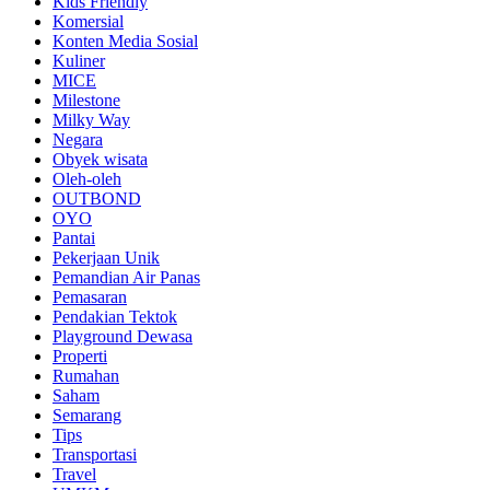
Kids Friendly
Komersial
Konten Media Sosial
Kuliner
MICE
Milestone
Milky Way
Negara
Obyek wisata
Oleh-oleh
OUTBOND
OYO
Pantai
Pekerjaan Unik
Pemandian Air Panas
Pemasaran
Pendakian Tektok
Playground Dewasa
Properti
Rumahan
Saham
Semarang
Tips
Transportasi
Travel