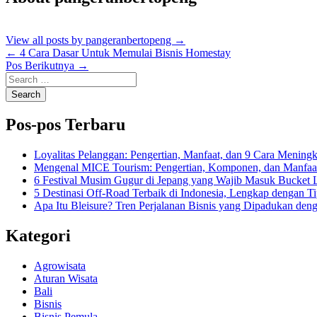
View all posts by pangeranbertopeng
→
Post
←
4 Cara Dasar Untuk Memulai Bisnis Homestay
Pos Berikutnya
→
navigation
Search
for:
Pos-pos Terbaru
Loyalitas Pelanggan: Pengertian, Manfaat, dan 9 Cara Mening
Mengenal MICE Tourism: Pengertian, Komponen, dan Manfaatny
6 Festival Musim Gugur di Jepang yang Wajib Masuk Bucket 
5 Destinasi Off-Road Terbaik di Indonesia, Lengkap dengan 
Apa Itu Bleisure? Tren Perjalanan Bisnis yang Dipadukan den
Kategori
Agrowisata
Aturan Wisata
Bali
Bisnis
Bisnis Pemula