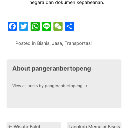
negara dan dokumen kepabeanan.
Facebook
Twitter
WhatsApp
Line
WeChat
Share
Posted in
Bisnis
,
Jasa
,
Transportasi
About pangeranbertopeng
View all posts by pangeranbertopeng
→
←
Wisata Bukit
Langkah Memulai Bisnis