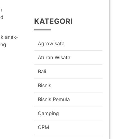
n
di
KATEGORI
ak anak-
Agrowisata
ung
Aturan Wisata
Bali
Bisnis
Bisnis Pemula
Camping
CRM