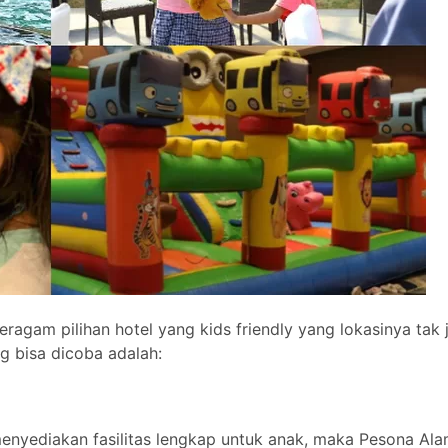
agam pilihan hotel yang kids friendly yang lokasinya tak 
g bisa dicoba adalah:
enyediakan fasilitas lengkap untuk anak, maka Pesona Al