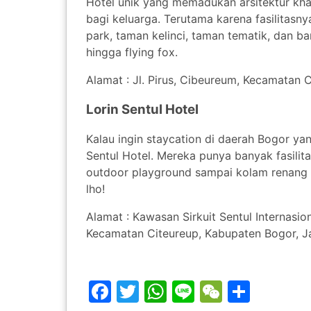
Hotel unik yang memadukan arsitektur khas
bagi keluarga. Terutama karena fasilitasny
park, taman kelinci, taman tematik, dan b
hingga flying fox.
Alamat : Jl. Pirus, Cibeureum, Kecamatan 
Lorin Sentul Hotel
Kalau ingin staycation di daerah Bogor yan
Sentul Hotel. Mereka punya banyak fasilita
outdoor playground sampai kolam renang 
lho!
Alamat : Kawasan Sirkuit Sentul Internasi
Kecamatan Citeureup, Kabupaten Bogor, J
Facebook
Twitter
WhatsApp
Line
WeChat
Share