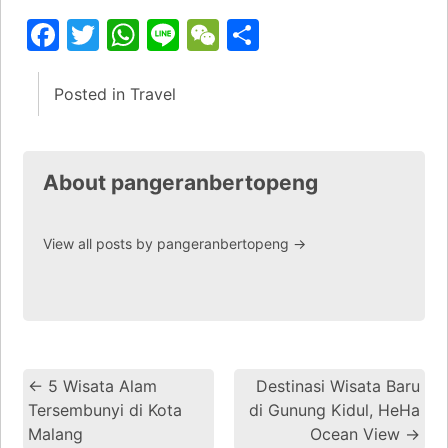
Facebook
Twitter
WhatsApp
Line
WeChat
Share
Posted in
Travel
About pangeranbertopeng
View all posts by pangeranbertopeng
→
←
5 Wisata Alam
Destinasi Wisata Baru
Tersembunyi di Kota
di Gunung Kidul, HeHa
Malang
Ocean View
→