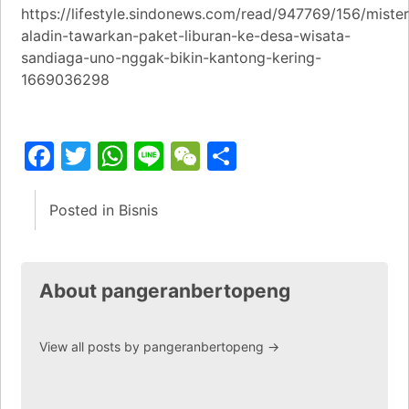
https://lifestyle.sindonews.com/read/947769/156/mister
aladin-tawarkan-paket-liburan-ke-desa-wisata-
sandiaga-uno-nggak-bikin-kantong-kering-
1669036298
Facebook
Twitter
WhatsApp
Line
WeChat
Share
Posted in
Bisnis
About pangeranbertopeng
View all posts by pangeranbertopeng
→