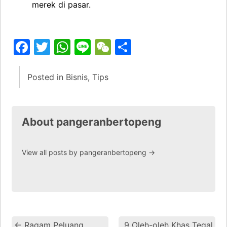
merek di pasar.
Facebook
Twitter
WhatsApp
Line
WeChat
Share
Posted in
Bisnis
,
Tips
About pangeranbertopeng
View all posts by pangeranbertopeng
→
←
Ragam Peluang
9 Oleh-oleh Khas Tegal